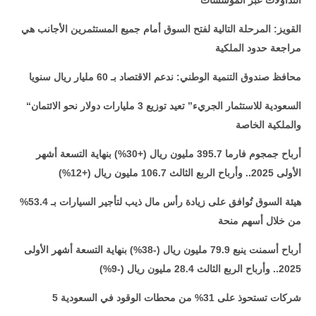
التداولات عبر المؤسسات
القويز: المرحلة التالية لفتح السوق أمام جميع المستثمرين الأجانب هي
مراجعة حدود الملكية
محافظ صندوق التنمية الوطني: ندعم الاقتصاد بـ 60 مليار ريال سنويا
“السعودية للاستثمار الجريء” تعيد توزيع 3 مليارات دولار نحو الائتمان
والملكية الخاصة
أرباح جمجوم فارما 395.7 مليون ريال (+30%) بنهاية التسعة أشهر
الأولى 2025.. وأرباح الربع الثالث 106.7 مليون ريال (+12%)
هيئة السوق تُوافق على زيادة رأس مال ذيب لتأجير السيارات بـ 53.4%
من خلال أسهم منحة
أرباح أسمنت ينبع 79.9 مليون ريال (-38%) بنهاية التسعة أشهر الأولى
2025.. وأرباح الربع الثالث 28.4 مليون ريال (-9%)
5 شركات تستحوذ على 31% من محطات الوقود في السعودية