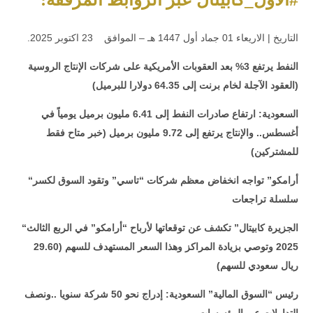
.التاريخ | الاريعاء 01 جماد أول 1447 هـ – الموافق 23 اكتوبر 2025
النفط يرتفع 3% بعد العقوبات الأمريكية على شركات الإنتاج الروسية
(العقود الآجلة لخام برنت إلى 64.35 دولارا للبرميل)
السعودية: ارتفاع صادرات النفط إلى 6.41 مليون برميل يومياً في
أغسطس.. والإنتاج يرتفع إلى 9.72 مليون برميل (خبر متاح فقط
للمشتركين)
“أرامكو” تواجه انخفاض معظم شركات “تاسي” وتقود السوق لكسر
سلسلة تراجعات
“الجزيرة كابيتال” تكشف عن توقعاتها لأرباح “أرامكو” في الربع الثالث
2025 وتوصي بزيادة المراكز وهذا السعر المستهدف للسهم (29.60
ريال سعودي للسهم)
رئيس “السوق المالية” السعودية: إدراج نحو 50 شركة سنويا ..ونصف