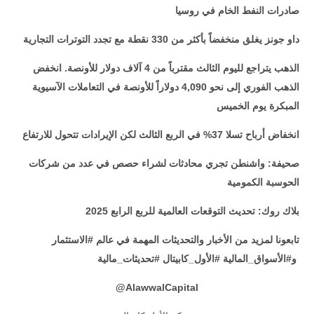
صادرات النفط الخام في روسيا
داو جونز يغلق منخفضاً بأكثر من 330 نقطة مع تجدد التوترات التجارية
الذهب يتراجع لليوم الثالث مقترباً من 4 آلاف دولار للأونصة. انخفض
الذهب الفوري إلى نحو 4,090 دولاراً للأونصة في التعاملات الآسيوية
المبكرة يوم الخميس
انخفاض أرباح تسلا 37% في الربع الثالث لكن الإيرادات تتحول للارتفاع
صحيفة: واشنطن تجري محادثات لشراء حصص في عدد من شركات
الحوسبة الكمومية
بلاك روك: تحديث التوقعات العالمية للربع الرابع 2025
تابعونا لمزيد من الأخبار والتحديثات المهمة في عالم #الاستثمار
و#الأسواق_المالية #الأول_كابيتال #تحديثات_مالية
@
AlawwalCapital