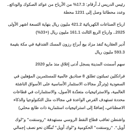
رئيس الدريس لـ أرقام: 17.3% من الأرباح من عوائد الصكوك والودائع..
وعدد محطاتنا وصل إلى 1231 محطة
ارباح الصناعات الكهربائية 421.2 مليون ريال بنهاية التسعة اشهر الأولى
2025.. وارباح الربع الثالث 161.1 مليون ريال (+33%)
أدير العقارية تُنفذ مزاد بيع أبراج رزون المسك الفندقية في مكة بقيمة
593.3 مليون ريال
سهم أسمنت المدينة يسجل أدنى إغلاق منذ مايو 2020
فرانكلين تمبلتون تطلق 8 صناديق عالمية للمستثمرين المؤهلين في
السعودية (وتركّز مجالات الاستثمار الأساسية على الأسواق الناشئة
العالمية، والاستراتيجيات متعدّدة الأصول، والاستثمارات في قطاعات
محددة تستهدف الفرص الواعدة في مجالات مثل التكنولوجيا والذكاء
الاصطناعي، إضافةً إلى استراتيجيات استثمارية ذات طابع محلي)
واشنطن تعاقب قطاع النفط الروسي مستهدفة “روسنفت” و”لوك
أويل
“
. “روسنفت” الحكومية و”لوك أويل” تُمثّلان نحو نصف إجمالي