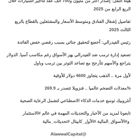
هيئة النقل: إصدار أكثر من مليون و700 ألف عقد لتأجير السيارات خلال
الربع الرابع من 2025
تفاصيل إشغال الفنادق ومتوسط الأسعار والمشتغلين بالقطاع بالربع
الثالث 2025
رئيس الفيدرالي: أخضع لتحقيق جنائي بسبب رفضي خفض الفائدة
تصعيد إدارة ترمب ضد الفيدرالي يهز الأسواق رغم مكاسب آسيا. الدولار
يتراجع والأسهم تتأرجح مع تصاعد التوتر بين ترمب وباول
لأول مرة .. الذهب يتجاوز 4600 دولار للأوقية
معدلات التضخم عالميا .. فنزويلا تتصدر بـ 269.9%
أنثروبيك توسع خدمات الذكاء الاصطناعي لتشمل الرعاية الصحية
تابعونا لمزيد من الأخبار والتحديثات المهمة في عالم #الاستثمار
و#الأسواق_المالية #الأول_كابيتال #تحديثات_مالية
AlawwalCapital
@