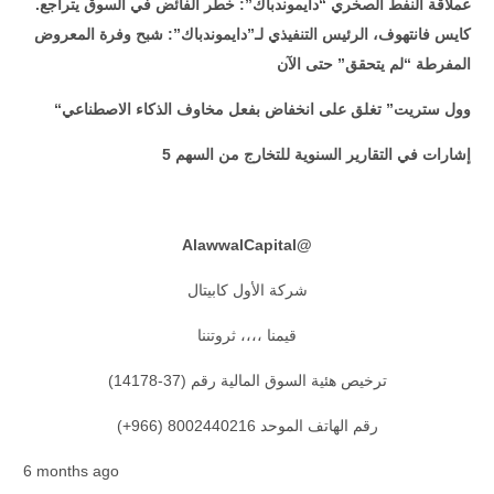
عملاقة النفط الصخري “دايموندباك”: خطر الفائض في السوق يتراجع.
كايس فانتهوف، الرئيس التنفيذي لـ”دايموندباك”: شبح وفرة المعروض
المفرطة “لم يتحقق” حتى الآن
“وول ستريت” تغلق على انخفاض بفعل مخاوف الذكاء الاصطناعي
5 إشارات في التقارير السنوية للتخارج من السهم
AlawwalCapital
@
شركة الأول كابيتال
قيمنا ،،،، ثروتننا
ترخيص هئية السوق المالية رقم (37-14178)
رقم الهاتف الموحد 8002440216 (966+)
6 months ago