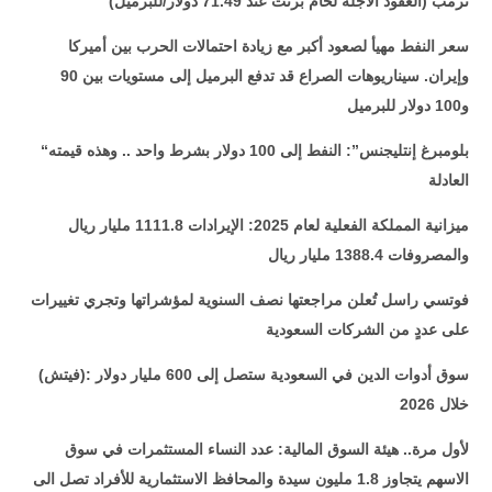
ترمب (العقود الآجلة لخام برنت عند 71.49 دولار/للبرميل)
سعر النفط مهيأ لصعود أكبر مع زيادة احتمالات الحرب بين أميركا
وإيران. سيناريوهات الصراع قد تدفع البرميل إلى مستويات بين 90
و100 دولار للبرميل
بلومبرغ إنتليجنس”: النفط إلى 100 دولار بشرط واحد .. وهذه قيمته
“
العادلة
ميزانية المملكة الفعلية لعام 2025: الإيرادات 1111.8 مليار ريال
والمصروفات 1388.4 مليار ريال
فوتسي راسل تُعلن مراجعتها نصف السنوية لمؤشراتها وتجري تغييرات
على عددٍ من الشركات السعودية
(فيتش): سوق أدوات الدين في السعودية ستصل إلى 600 مليار دولار
خلال 2026
لأول مرة.. هيئة السوق المالية: عدد النساء المستثمرات في سوق
الاسهم يتجاوز 1.8 مليون سيدة والمحافظ الاستثمارية للأفراد تصل الى