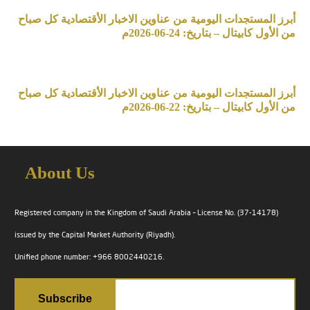
أبرز المستجدات اليومية من عناوين الاخبار الأقتصادية كل صباح
من الأول كابيتال – بتاريخ: 24-06-2026م
أبرز المستجدات اليومية من عناوين الاخبار الأقتصادية كل صباح
من الأول كابيتال – بتاريخ: 22-06-2026م
About Us
Registered company in the Kingdom of Saudi Arabia – License No. (37-14178)
issued by the Capital Market Authority (Riyadh).
Unified phone number: +966 8002440216.