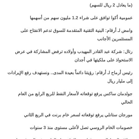
(ما يعادل 2 ريال للسهم)
عمومية أكوا توافق على شراء 1.2 مليون سهم من أسهمها
وامض لـ أرقام: البنية التقنية المتقدمة للسوق تدعم الانفتاح على
المستثمرين الأجانب
رتال: شركة عبد القادر المهيدب وأولاده ترفض المشاركة في عرض
الاستحواذ على ملكيتها في أجدان
رئيس أرماح لـ أرقام: رؤيتنا دائماً بعيدة المدى.. ونستهدف رفع الإيرادات
إلى مليار ريال
جولدمان ساكس يرفع توقعاته لأسعار النفط للربع الرابع من العام
الحالي
مورجان ستانلي يرفع توقعاته لسعر خام برنت في الربع الثاني
خصومات الخام الروسي تصل لأعلى مستوى منذ 3 سنوات