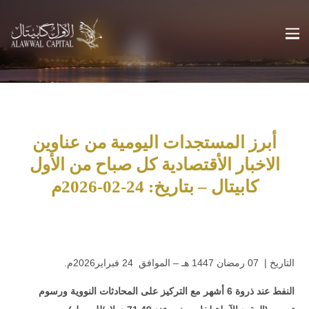
أبرز المستجدات اليومية من عناوين
الاخبار الأقتصادية كل صباح من الأول
كابيتال – بتاريخ: 24-02-2026م
.التاريخ | 07 رمضان 1447 هـ – الموافق 24 فبراير2026م
النفط عند ذروة 6 أشهر مع التركيز على المحادثات النووية ورسوم