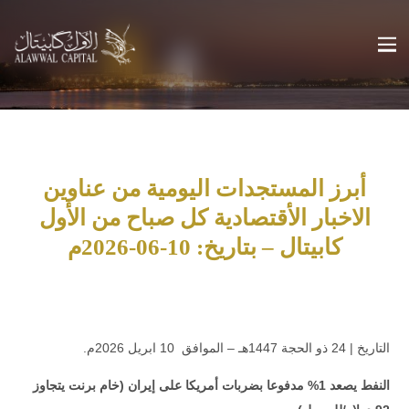
أبرز المستجدات اليومية من عناوين
الاخبار الأقتصادية كل صباح من الأول
كابيتال – بتاريخ: 10-06-2026م
.التاريخ | 24 ذو الحجة 1447هـ – الموافق 10 ابريل 2026م
النفط يصعد 1% مدفوعا بضربات أمريكا على إيران (خام برنت يتجاوز