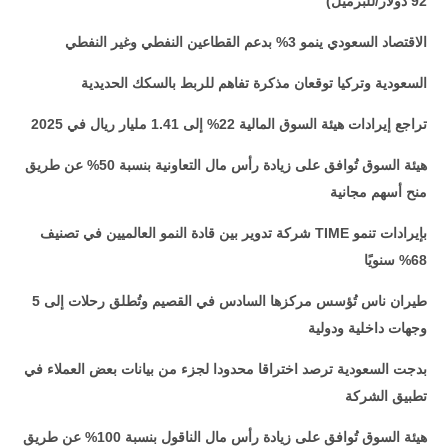
92 دولار/للبرميل)
الاقتصاد السعودي ينمو 3% بدعم القطاعين النفطي وغير النفطي
السعودية وتركيا توقعان مذكرة تفاهم للربط بالسكك الحديدية
تراجع إيرادات هيئة السوق المالية 22% إلى 1.41 مليار ريال في 2025
هيئة السوق تُوافق على زيادة رأس مال التعاونية بنسبة 50% عن طريق
منح أسهم مجانية
بإيرادات تنمو
TIME
شركة تدوير بين قادة النمو العالميين في تصنيف
68% سنويًا
طيران ناس تُؤسس مركزها السادس في القصيم وتُطلق رحلات إلى 5
وجهات داخلية ودولية
بدجت السعودية ترصد اختراقا محدودا لجزء من بيانات بعض العملاء في
تطبيق الشركة
هيئة السوق تُوافق على زيادة رأس مال الناقول بنسبة 100% عن طريق