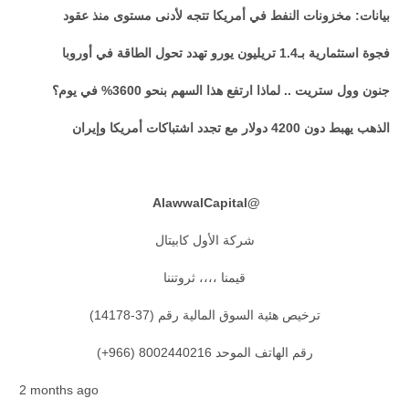
بيانات: مخزونات النفط في أمريكا تتجه لأدنى مستوى منذ عقود
فجوة استثمارية بـ1.4 تريليون يورو تهدد تحول الطاقة في أوروبا
جنون وول ستريت .. لماذا ارتفع هذا السهم بنحو 3600% في يوم؟
الذهب يهبط دون 4200 دولار مع تجدد اشتباكات أمريكا وإيران
AlawwalCapital
@
شركة الأول كابيتال
قيمنا ،،،، ثروتننا
ترخيص هئية السوق المالية رقم (37-14178)
رقم الهاتف الموحد 8002440216 (966+)
2 months ago