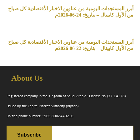
أبرز المستجدات اليومية من عناوين الاخبار الأقتصادية كل صباح
من الأول كابيتال – بتاريخ: 24-06-2026م
أبرز المستجدات اليومية من عناوين الاخبار الأقتصادية كل صباح
من الأول كابيتال – بتاريخ: 22-06-2026م
About Us
Registered company in the Kingdom of Saudi Arabia – License No. (37-14178)
issued by the Capital Market Authority (Riyadh).
Unified phone number: +966 8002440216.