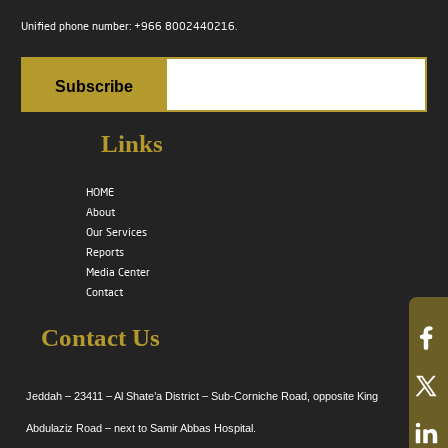
Unified phone number: +966 8002440216.
Links
HOME
About
Our Services
Reports
Media Center
Contact
Contact Us
Jeddah – 23411 – Al Shate’a District – Sub-Corniche Road, opposite King
Abdulaziz Road – next to Samir Abbas Hospital.