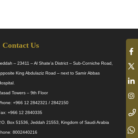
Contact Us
eddah – 23411 – Al Shate’a District – Sub-Corniche Road,
pposite King Abdulaziz Road – next to Samir Abbas
ospital.
asad Towers – 9th Floor
Phone: +966 12 2842321 / 2842150
Fax: +966 12 2840335
.O. Box 51536, Jeddah 21553, Kingdom of Saudi Arabia
phone: 8002440216