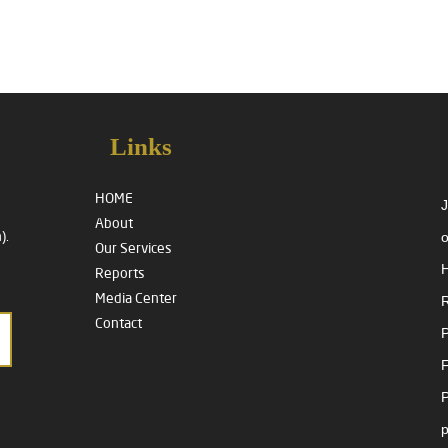
Links
HOME
J
About
o
).
Our Services
H
Reports
Media Center
R
Contact
P