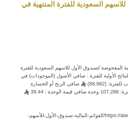
 للاسهم السعودية للفترة المنتهية في
ولية المفحوصة لصندوق الأول للاسهم السعودية للفترة
ا يلي ملخص النتائج الأولية للفترة : صافي الأصول (الموجودات) في
رة: (88,982)
صافي الربح أو الخسارة
 : 39.44
https://alawwalcapital.com.sa//wp-content/uploads/2023/08/القوائم-المالية-صندوق-الأول-للأسهم-