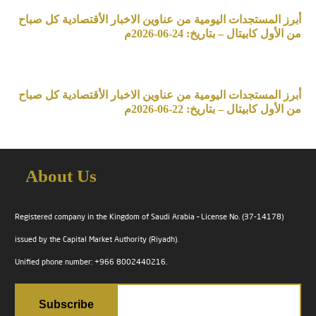
أبرز المستجدات اليومية من عناوين الاخبار الأقتصادية كل صباح
من الأول كابيتال – بتاريخ: 24-06-2026م
أبرز المستجدات اليومية من عناوين الاخبار الأقتصادية كل صباح
من الأول كابيتال – بتاريخ: 22-06-2026م
About Us
Registered company in the Kingdom of Saudi Arabia – License No. (37-14178)
issued by the Capital Market Authority (Riyadh).
Unified phone number: +966 8002440216.