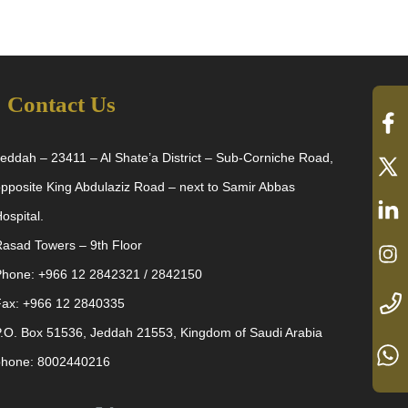
Contact Us
eddah – 23411 – Al Shate’a District – Sub-Corniche Road,
pposite King Abdulaziz Road – next to Samir Abbas
ospital.
asad Towers – 9th Floor
Phone: +966 12 2842321 / 2842150
Fax: +966 12 2840335
.O. Box 51536, Jeddah 21553, Kingdom of Saudi Arabia
phone: 8002440216