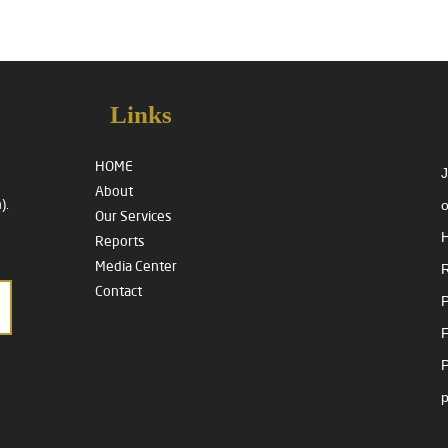
Links
HOME
J
About
o
).
Our Services
H
Reports
Media Center
R
Contact
P