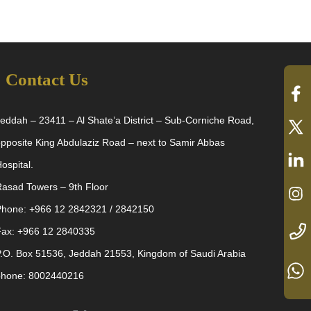
Contact Us
eddah – 23411 – Al Shate’a District – Sub-Corniche Road,
pposite King Abdulaziz Road – next to Samir Abbas
ospital.
asad Towers – 9th Floor
Phone: +966 12 2842321 / 2842150
Fax: +966 12 2840335
.O. Box 51536, Jeddah 21553, Kingdom of Saudi Arabia
phone: 8002440216