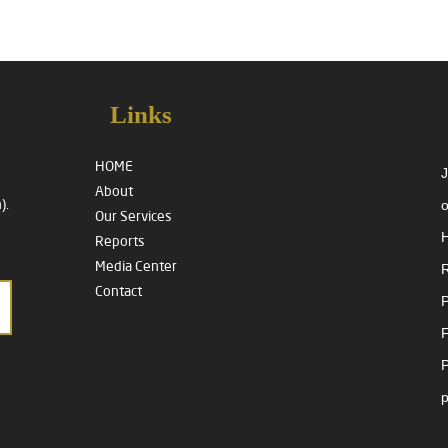
Links
HOME
J
About
o
).
Our Services
H
Reports
Media Center
R
Contact
P