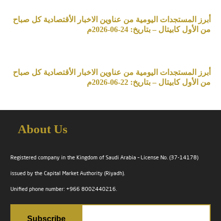
أبرز المستجدات اليومية من عناوين الاخبار الأقتصادية كل صباح
من الأول كابيتال – بتاريخ: 24-06-2026م
أبرز المستجدات اليومية من عناوين الاخبار الأقتصادية كل صباح
من الأول كابيتال – بتاريخ: 22-06-2026م
About Us
Registered company in the Kingdom of Saudi Arabia – License No. (37-14178)
issued by the Capital Market Authority (Riyadh).
Unified phone number: +966 8002440216.