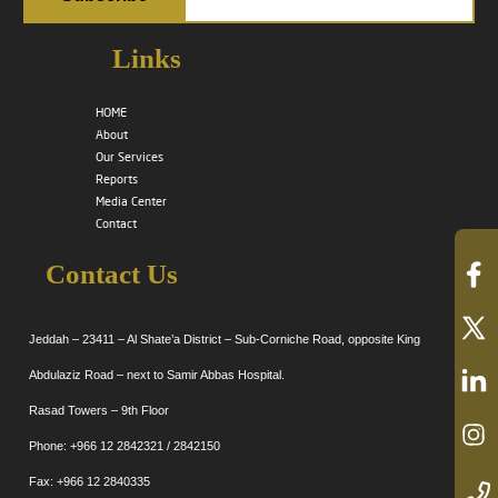
Links
HOME
About
Our Services
Reports
Media Center
Contact
Contact Us
Jeddah – 23411 – Al Shate’a District – Sub-Corniche Road, opposite King
Abdulaziz Road – next to Samir Abbas Hospital.
Rasad Towers – 9th Floor
Phone: +966 12 2842321 / 2842150
Fax: +966 12 2840335