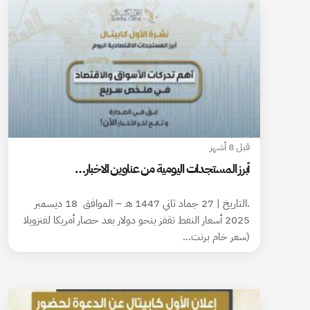
قبل 8 أشهر
أبرز المستجدات اليومية من عناوين الاخبار…
.التاريخ | 27 جماد ثاني 1447 هـ – الموافق 18 ديسمبر
2025 أسعار النفط تقفز بنحو دولار بعد حصار أمريكا لفنزويلا
(سعر خام برنت…