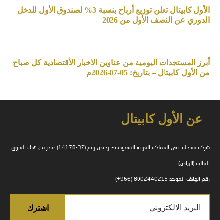
الأول كابيتال تعلن توزيع أرباح بنسبة 3% لصندوق الأول للدخل
الدوري عن النصف الأول من 2026
أبرز المستجدات اليومية من عناوين الاخبار الأقتصادية كل صباح
من الأول كابيتال – بتاريخ: 05-07-2026م
عن الأول كابيتال
شركة مسجلة في المملكة العربية السعودية – ترخيص رقم (37-14178) صادر من هيئة السوق
المالية (الرياض)
رقم الهاتف الموحد 8002440216 (966+)