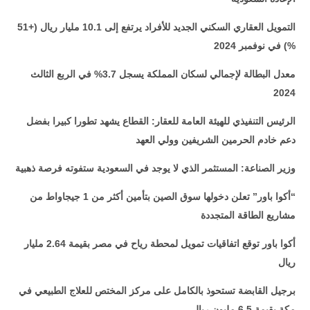
التمويل العقاري السكني الجديد للأفراد يرتفع إلى 10.1 مليار ريال (+51
%) في نوفمبر 2024
معدل البطالة لإجمالي لسكان المملكة يسجل 3.7% في الربع الثالث
2024
الرئيس التنفيذي للهيئة العامة للعقار: القطاع يشهد تطورا كبيرا بفضل
دعم خادم الحرمين الشريفين وولي العهد
وزير الصناعة: المستثمر الذي لا يوجد في السعودية ستفوته فرصة ذهبية
“
أكوا باور” تعلن دخولها سوق الصين بتأمين أكثر من 1 جيجاواط من
مشاريع الطاقة المتجددة
أكوا باور توقع اتفاقيات تمويل لمحطة رياح في مصر بقيمة 2.64 مليار
ريال
برجيل القابضة تستحوذ بالكامل على مركز المختص للعلاج الطبيعي في
مكة بقيمة 6.5 مليون ريال