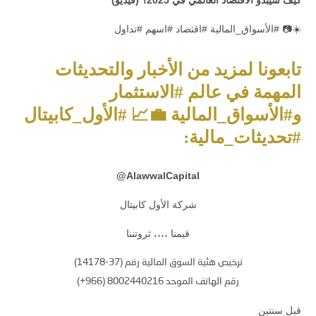
☀️📷 #الأسواق_المالية #اقتصاد #اسهم #تداول
تابعونا لمزيد من الأخبار والتحديثات
المهمة في عالم #الاستثمار
و#الأسواق_المالية 💼📈 #الأول_كابيتال
#تحديثات_مالية:
@
AlawwalCapital
شركة الأول كابيتال
قيمنا ،،،، ثروتننا
ترخيص هئية السوق المالية رقم (37-14178)
رقم الهاتف الموحد 8002440216 (966+)
قبل سنتين