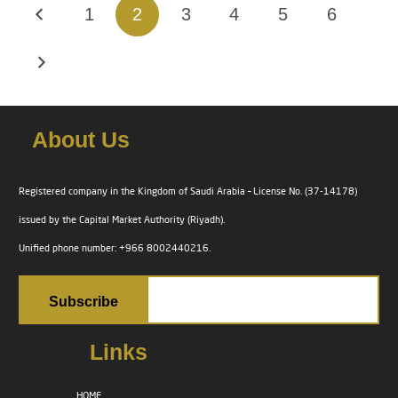
1
2
3
4
5
6
About Us
Registered company in the Kingdom of Saudi Arabia – License No. (37-14178)
issued by the Capital Market Authority (Riyadh).
Unified phone number: +966 8002440216.
Links
HOME