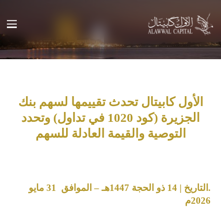
الأول كابيتال تحدث تقييمها لسهم بنك
الجزيرة (كود 1020 في تداول) وتحدد
التوصية والقيمة العادلة للسهم
.التاريخ | 14 ذو الحجة 1447هـ – الموافق 31 مايو
2026م